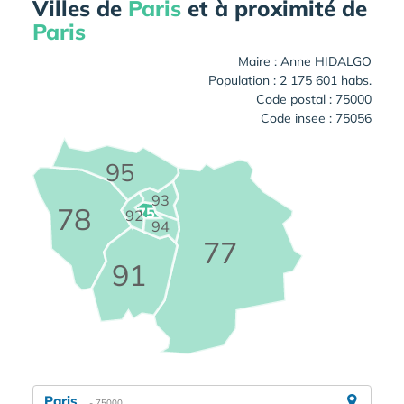
Villes de
Paris
et à proximité de
Paris
Maire : Anne HIDALGO
Population : 2 175 601 habs.
Code postal : 75000
Code insee : 75056
95
93
78
75
92
94
77
91
Paris
- 75000