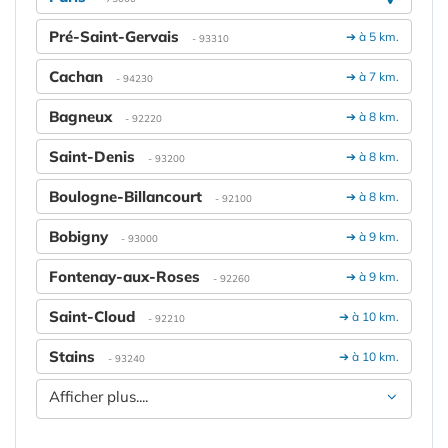
Pré-Saint-Gervais
➔ à 5 km.
- 93310
Cachan
➔ à 7 km.
- 94230
Bagneux
➔ à 8 km.
- 92220
Saint-Denis
➔ à 8 km.
- 93200
Boulogne-Billancourt
➔ à 8 km.
- 92100
Bobigny
➔ à 9 km.
- 93000
Fontenay-aux-Roses
➔ à 9 km.
- 92260
Saint-Cloud
➔ à 10 km.
- 92210
Stains
➔ à 10 km.
- 93240
Afficher plus....