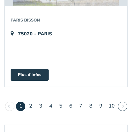
PARIS BISSON
75020 - PARIS
Plus d'infos
(courant)
1
2
3
4
5
6
7
8
9
10