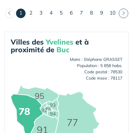
(courant)
1
2
3
4
5
6
7
8
9
10
Villes des
Yvelines
et à
proximité de
Buc
Maire : Stéphane GRASSET
Population : 5 858 habs.
Code postal : 78530
Code insee : 78117
95
93
78
75
92
94
77
91