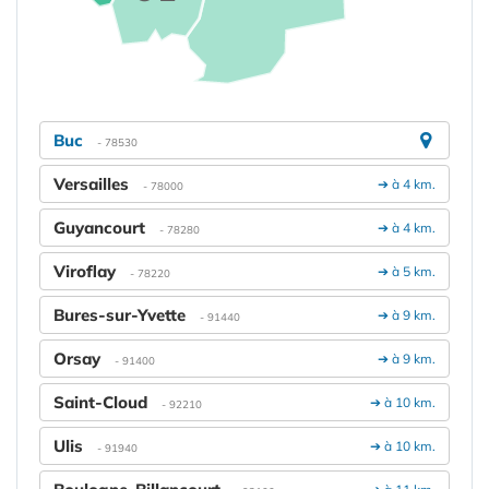
Buc
- 78530
Versailles
➔ à 4 km.
- 78000
Guyancourt
➔ à 4 km.
- 78280
Viroflay
➔ à 5 km.
- 78220
Bures-sur-Yvette
➔ à 9 km.
- 91440
Orsay
➔ à 9 km.
- 91400
Saint-Cloud
➔ à 10 km.
- 92210
Ulis
➔ à 10 km.
- 91940