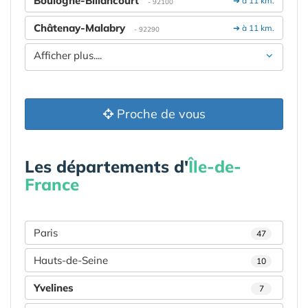
Boulogne-Billancourt
➔ à 11 km.
- 92100
Châtenay-Malabry
➔ à 11 km.
- 92290
Afficher plus....
Proche de vous
Les départements d'
Île-de-
France
Paris
47
Hauts-de-Seine
10
Yvelines
7