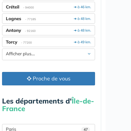
Créteil
➔ à 46 km.
- 94000
Lognes
➔ à 48 km.
- 77185
Antony
➔ à 48 km.
- 92160
Torcy
➔ à 49 km.
- 77200
Afficher plus....
Proche de vous
Les départements d'
Île-de-
France
Paris
47