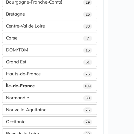
Bourgogne-Franche-Comté
29
Bretagne
25
Centre-Val de Loire
30
Corse
7
DOM/TOM
15
Grand Est
51
Hauts-de-France
76
Île-de-France
109
Normandie
38
Nouvelle-Aquitaine
76
Occitanie
74
Pays de la Loire
38