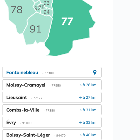
93
78
75
92
94
77
91
Fontainebleau
- 77300
Moissy-Cramayel
➔ à 26 km.
- 77550
Lieusaint
➔ à 27 km.
- 77127
Combs-la-Ville
➔ à 31 km.
- 77380
Évry
➔ à 32 km.
- 91000
Boissy-Saint-Léger
➔ à 40 km.
- 94470