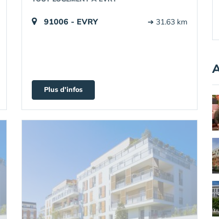
91006 - EVRY
➔ 31.63 km
A
Plus d'infos