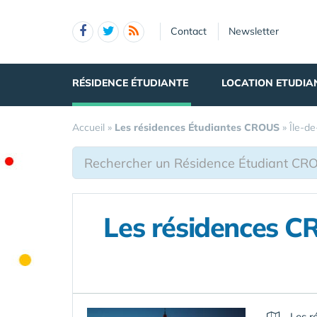
Panneau de gestion des cookies
Contact
Newsletter
RÉSIDENCE ÉTUDIANTE
LOCATION ETUDIA
Accueil
»
Les résidences Étudiantes CROUS
»
Île-d
Les résidences C
Les r