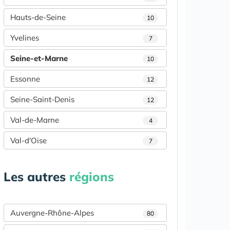
Hauts-de-Seine
10
Yvelines
7
Seine-et-Marne
10
Essonne
12
Seine-Saint-Denis
12
Val-de-Marne
4
Val-d'Oise
7
Les autres
régions
Auvergne-Rhône-Alpes
80