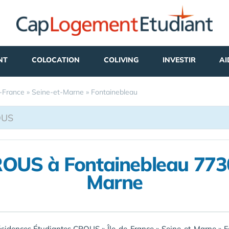
NT
COLOCATION
COLIVING
INVESTIR
AI
e-France
»
Seine-et-Marne
»
Fontainebleau
ROUS à Fontainebleau 773
Marne
ésidences Étudiantes CROUS
»
Île-de-France
»
Seine-et-Marne
»
F