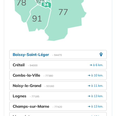
78
75
92
94
77
91
Boissy-Saint-Léger
- 94470
Créteil
➔ à 6 km.
- 94000
Combs-la-Ville
➔ à 10 km.
- 77380
Noisy-le-Grand
➔ à 11 km.
- 93160
Lognes
➔ à 13 km.
- 77185
Champs-sur-Marne
➔ à 13 km.
- 77420