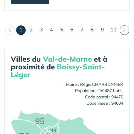
(courant)
1
2
3
4
5
6
7
8
9
10
Villes du
Val-de-Marne
et à
proximité de
Boissy-Saint-
Léger
Maire : Régis CHARBONNIER
Population : 16 487 habs.
Code postal : 94470
Code insee : 94004
95
93