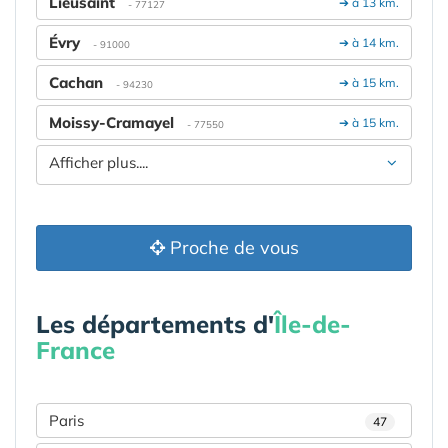
Lieusaint
➔ à 13 km.
- 77127
Évry
➔ à 14 km.
- 91000
Cachan
➔ à 15 km.
- 94230
Moissy-Cramayel
➔ à 15 km.
- 77550
Afficher plus....
Proche de vous
Les départements d'
Île-de-
France
Paris
47