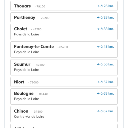
Thouars
➔ à 26 km.
- 79100
Parthenay
➔ à 28 km.
- 79200
Cholet
➔ à 38 km.
- 49280
Pays de la Loire
Fontenay-le-Comte
➔ à 48 km.
- 85200
Pays de la Loire
Saumur
➔ à 56 km.
- 49400
Pays de la Loire
Niort
➔ à 57 km.
- 79000
Boulogne
➔ à 63 km.
- 85140
Pays de la Loire
Chinon
➔ à 67 km.
- 37500
Centre-Val de Loire