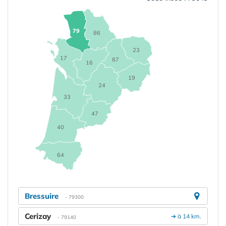
79
86
23
17
87
16
19
24
33
47
40
64
Bressuire
- 79300
Cerizay
➔ à 14 km.
- 79140