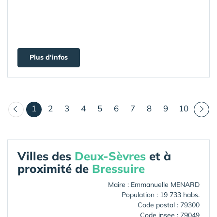
Plus d'infos
(courant)
1
2
3
4
5
6
7
8
9
10
Villes des
Deux-Sèvres
et à
proximité de
Bressuire
Maire : Emmanuelle MENARD
Population : 19 733 habs.
Code postal : 79300
Code insee : 79049