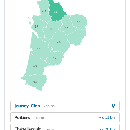
79
86
23
17
87
16
19
24
33
47
40
64
Jaunay-Clan
- 86130
Poitiers
➔ à 11 km.
- 86000
Châtellerault
➔ à 20 km.
- 86100