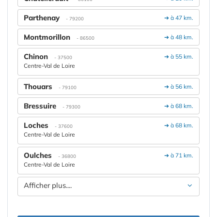
Parthenay
➔ à 47 km.
- 79200
Montmorillon
➔ à 48 km.
- 86500
Chinon
➔ à 55 km.
- 37500
Centre-Val de Loire
Thouars
➔ à 56 km.
- 79100
Bressuire
➔ à 68 km.
- 79300
Loches
➔ à 68 km.
- 37600
Centre-Val de Loire
Oulches
➔ à 71 km.
- 36800
Centre-Val de Loire
Afficher plus....