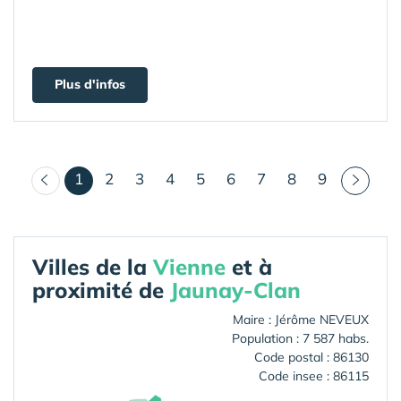
Plus d'infos
(courant)
1
2
3
4
5
6
7
8
9
Villes de la
Vienne
et à
proximité de
Jaunay-Clan
Maire : Jérôme NEVEUX
Population : 7 587 habs.
Code postal : 86130
Code insee : 86115