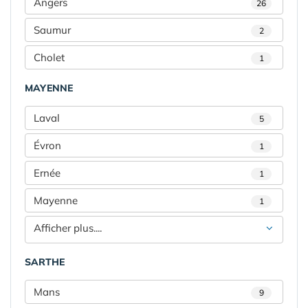
Angers
26
Saumur
2
Cholet
1
MAYENNE
Laval
5
Évron
1
Ernée
1
Mayenne
1
Afficher plus....
SARTHE
Mans
9