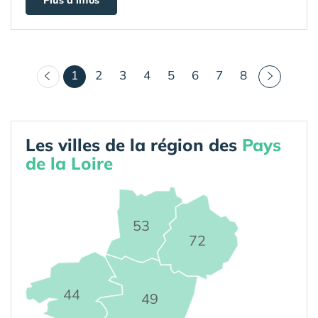
Plus d'infos
(courant)
1
2
3
4
5
6
7
8
Les villes de la région des
Pays
de la Loire
53
72
44
49