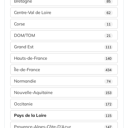
Bretagne
85
Centre-Val de Loire
62
Corse
11
DOM/TOM
21
Grand Est
111
Hauts-de-France
140
Île-de-France
434
Normandie
74
Nouvelle-Aquitaine
153
Occitanie
172
Pays de la Loire
115
Provence-Alpes-Côte-D'Azur
147