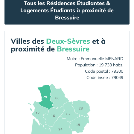
Tous les Résidences Étudiantes &
Logements Étudiants à proximité de
Bressuire
Villes des
Deux-Sèvres
et à
proximité de
Bressuire
Maire : Emmanuelle MENARD
Population : 19 733 habs.
Code postal : 79300
Code insee : 79049
79
86
23
17
87
16
19
24