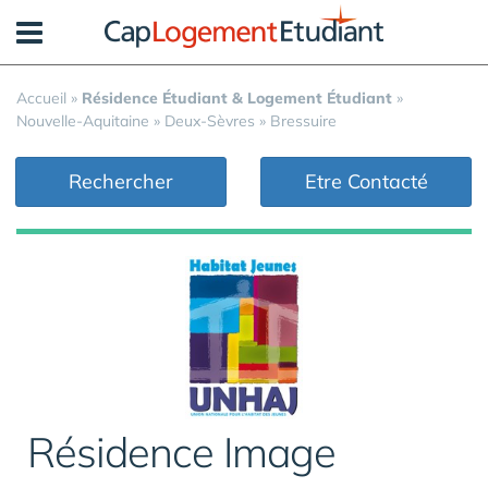
Panneau de gestion des cookies
Accueil
»
Résidence Étudiant & Logement Étudiant
»
Nouvelle-Aquitaine
»
Deux-Sèvres
»
Bressuire
Rechercher
Etre Contacté
Résidence Image