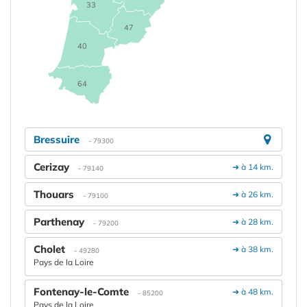
33
47
40
64
Bressuire
- 79300
Cerizay
➔ à 14 km.
- 79140
Thouars
➔ à 26 km.
- 79100
Parthenay
➔ à 28 km.
- 79200
Cholet
➔ à 38 km.
- 49280
Pays de la Loire
Fontenay-le-Comte
➔ à 48 km.
- 85200
Pays de la Loire