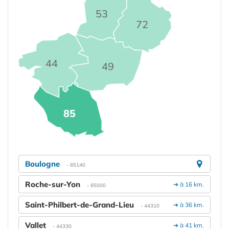
53
72
44
49
85
Boulogne
- 85140
Roche-sur-Yon
➔ à 16 km.
- 85000
Saint-Philbert-de-Grand-Lieu
➔ à 36 km.
- 44310
Vallet
➔ à 41 km.
- 44330