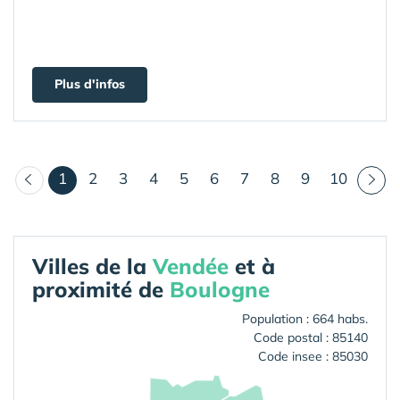
Plus d'infos
(courant)
1
2
3
4
5
6
7
8
9
10
Villes de la
Vendée
et à
proximité de
Boulogne
Population : 664 habs.
Code postal : 85140
Code insee : 85030