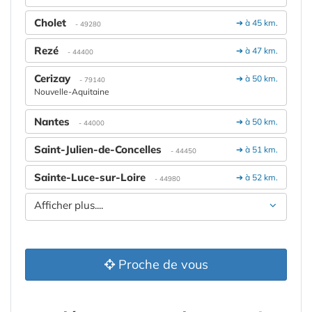
Cholet
➔ à 45 km.
- 49280
Rezé
➔ à 47 km.
- 44400
Cerizay
➔ à 50 km.
- 79140
Nouvelle-Aquitaine
Nantes
➔ à 50 km.
- 44000
Saint-Julien-de-Concelles
➔ à 51 km.
- 44450
Sainte-Luce-sur-Loire
➔ à 52 km.
- 44980
Afficher plus....
Proche de vous