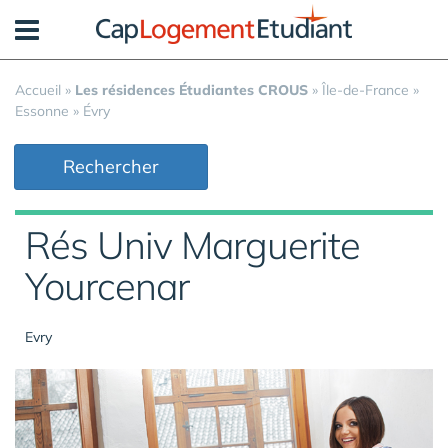
Panneau de gestion des cookies
Accueil
»
Les résidences Étudiantes CROUS
»
Île-de-France
»
Essonne
»
Évry
Rechercher
Rés Univ Marguerite
Yourcenar
Evry