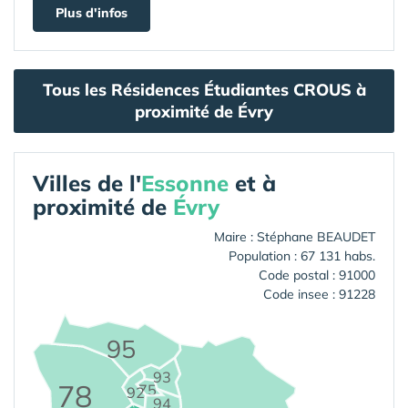
Plus d'infos
Tous les Résidences Étudiantes CROUS à
proximité de Évry
Villes de l'
Essonne
et à
proximité de
Évry
Maire : Stéphane BEAUDET
Population : 67 131 habs.
Code postal : 91000
Code insee : 91228
95
93
78
75
92
94