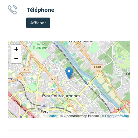
Téléphone
Afficher
+
−
Leaflet
|
© Openstreetmap France | ©
OpenStreetMap