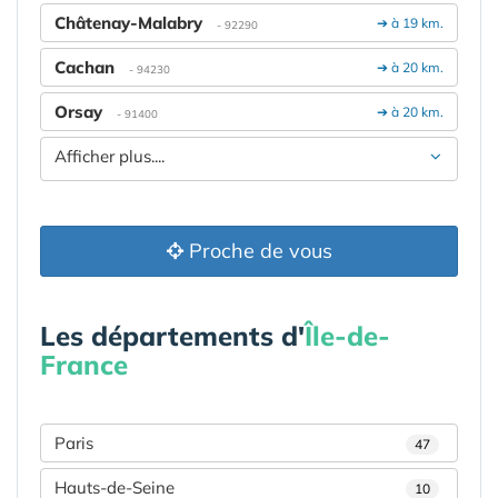
Châtenay-Malabry
➔ à 19 km.
- 92290
Cachan
➔ à 20 km.
- 94230
Orsay
➔ à 20 km.
- 91400
Afficher plus....
Proche de vous
Les départements d'
Île-de-
France
Paris
47
Hauts-de-Seine
10