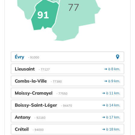
77
91
Évry
- 91000
Lieusaint
➔ à 8 km.
- 77127
Combs-la-Ville
➔ à 9 km.
- 77380
Moissy-Cramayel
➔ à 11 km.
- 77550
Boissy-Saint-Léger
➔ à 14 km.
- 94470
Antony
➔ à 17 km.
- 92160
Créteil
➔ à 18 km.
- 94000