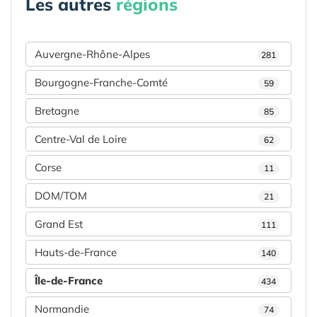
Les autres
régions
Auvergne-Rhône-Alpes
281
Bourgogne-Franche-Comté
59
Bretagne
85
Centre-Val de Loire
62
Corse
11
DOM/TOM
21
Grand Est
111
Hauts-de-France
140
Île-de-France
434
Normandie
74