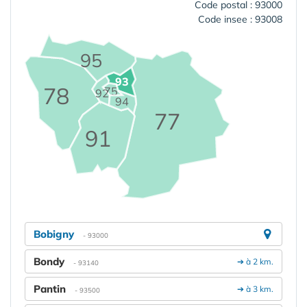
Code postal : 93000
Code insee : 93008
95
93
78
75
92
94
77
91
Bobigny
- 93000
Bondy
➔ à 2 km.
- 93140
Pantin
➔ à 3 km.
- 93500