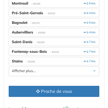
Montreuil
➔ à 5 km.
- 93100
Pré-Saint-Gervais
➔ à 4 km.
- 93310
Bagnolet
➔ à 5 km.
- 93170
Aubervilliers
➔ à 4 km.
- 93300
Saint-Denis
➔ à 7 km.
- 93200
Fontenay-sous-Bois
➔ à 7 km.
- 94120
Stains
➔ à 7 km.
- 93240
Afficher plus....
Proche de vous