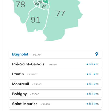
78
75
92
94
77
91
Bagnolet
- 93170
Pré-Saint-Gervais
➔ à 2 km.
- 93310
Pantin
➔ à 3 km.
- 93500
Montreuil
➔ à 2 km.
- 93100
Bobigny
➔ à 5 km.
- 93000
Saint-Maurice
➔ à 5 km.
- 94410