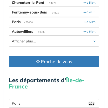
Charenton-le-Pont
➔ à 5 km.
- 94220
Fontenay-sous-Bois
➔ à 4 km.
- 94120
Paris
➔ à 5 km.
- 75000
Aubervilliers
➔ à 6 km.
- 93300
Afficher plus....
Proche de vous
Les départements d'
Île-de-
France
Paris
201