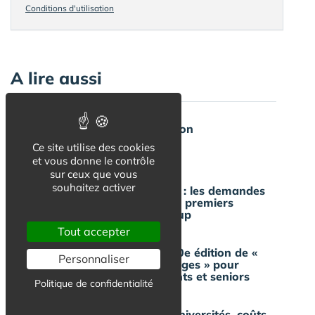
Conditions d'utilisation
A lire aussi
Assurance colocation
Ce site utilise des cookies
et vous donne le contrôle
sur ceux que vous
souhaitez activer
Logement étudiant : les demandes
explosent après les premiers
résultats Parcoursup
Tout accepter
Domitys lance la 10e édition de «
Personnaliser
Générations Part'Âges » pour
rapprocher étudiants et seniors
Politique de confidentialité
Étudier à Dubaï : universités, coûts