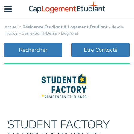
Panneau de gestion des cookies
Accueil
»
Résidence Étudiant & Logement Étudiant
»
Île-de-
France
»
Seine-Saint-Denis
»
Bagnolet
Rechercher
Etre Contacté
STUDENT FACTORY