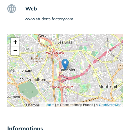
Web
www.student-factory.com
+
−
Leaflet
|
© Openstreetmap France | ©
OpenStreetMap
Informations