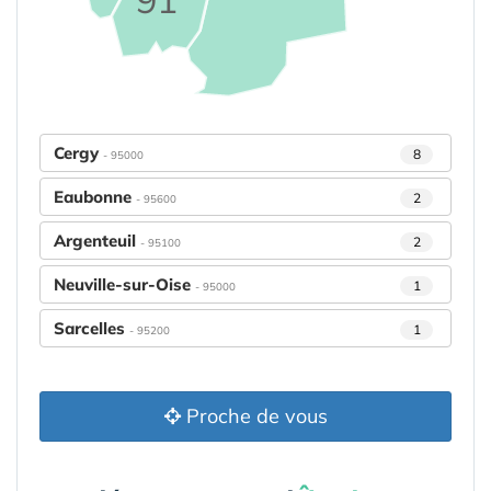
Cergy
8
- 95000
Eaubonne
2
- 95600
Argenteuil
2
- 95100
Neuville-sur-Oise
1
- 95000
Sarcelles
1
- 95200
Proche de vous