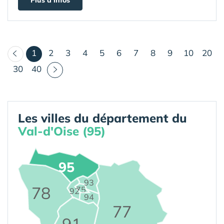
Plus d'infos
(courant)
1
2
3
4
5
6
7
8
9
10
20
30
40
Les villes du département du
Val-d'Oise (95)
95
93
78
75
92
94
77
91