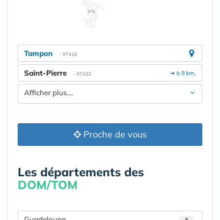
976
Tampon
- 97418
Saint-Pierre
➔ à 8 km.
- 97432
Afficher plus....
Proche de vous
Les départements des
DOM/TOM
Guadeloupe
5