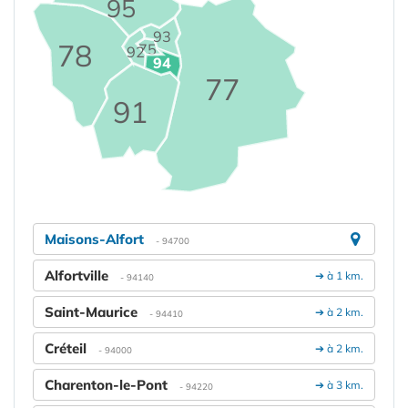
95
93
78
75
92
94
77
91
Maisons-Alfort
- 94700
Alfortville
➔ à 1 km.
- 94140
Saint-Maurice
➔ à 2 km.
- 94410
Créteil
➔ à 2 km.
- 94000
Charenton-le-Pont
➔ à 3 km.
- 94220