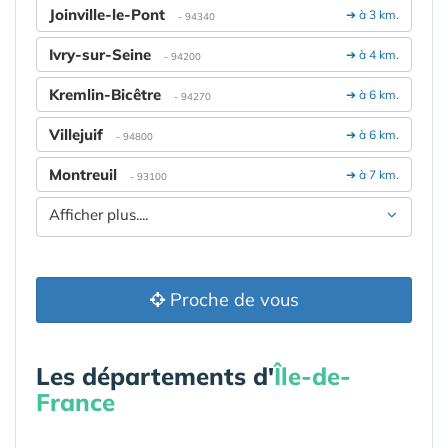
Joinville-le-Pont
➔ à 3 km.
- 94340
Ivry-sur-Seine
➔ à 4 km.
- 94200
Kremlin-Bicêtre
➔ à 6 km.
- 94270
Villejuif
➔ à 6 km.
- 94800
Montreuil
➔ à 7 km.
- 93100
Afficher plus....
Proche de vous
Les départements d'
Île-de-
France