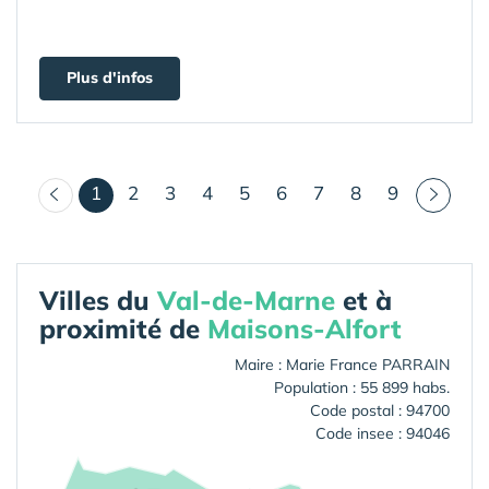
Plus d'infos
(courant)
1
2
3
4
5
6
7
8
9
Villes du
Val-de-Marne
et à
proximité de
Maisons-Alfort
Maire : Marie France PARRAIN
Population : 55 899 habs.
Code postal : 94700
Code insee : 94046