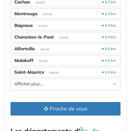
Cachan
➔ à 3 km.
- 94230
Montrouge
➔ à 3 km.
- 92120
Bagneux
➔ à 4 km.
- 92220
Charenton-le-Pont
➔ à 4 km.
- 94220
Alfortville
➔ à 5 km.
- 94140
Malakoff
➔ à 5 km.
- 92240
Saint-Maurice
➔ à 5 km.
- 94410
Afficher plus....
Proche de vous
Les départements d'
Île-de-