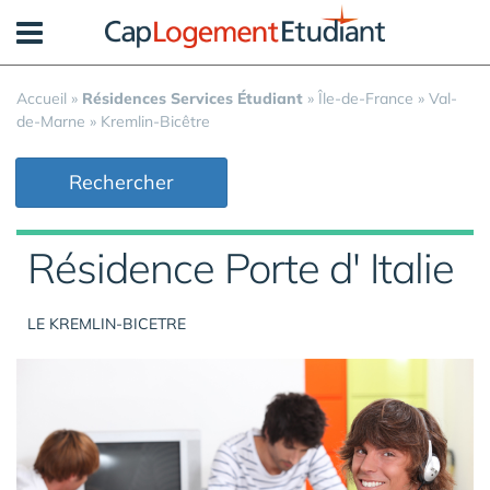
Panneau de gestion des cookies
Accueil
»
Résidences Services Étudiant
»
Île-de-France
»
Val-
de-Marne
»
Kremlin-Bicêtre
Rechercher
Résidence Porte d' Italie
LE KREMLIN-BICETRE