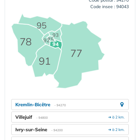
Code insee : 94043
95
93
78
75
92
94
77
91
Kremlin-Bicêtre
- 94270
Villejuif
➔ à 2 km.
- 94800
Ivry-sur-Seine
➔ à 2 km.
- 94200