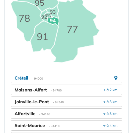
95
93
78
75
92
94
77
91
Créteil
- 94000
Maisons-Alfort
➔ à 2 km.
- 94700
Joinville-le-Pont
➔ à 3 km.
- 94340
Alfortville
➔ à 3 km.
- 94140
Saint-Maurice
➔ à 4 km.
- 94410