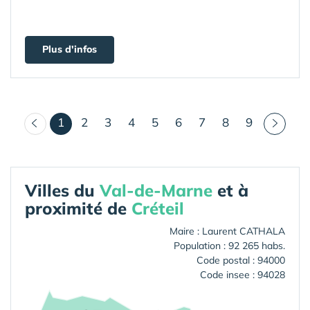
Plus d'infos
(courant)
1
2
3
4
5
6
7
8
9
Villes du
Val-de-Marne
et à
proximité de
Créteil
Maire : Laurent CATHALA
Population : 92 265 habs.
Code postal : 94000
Code insee : 94028