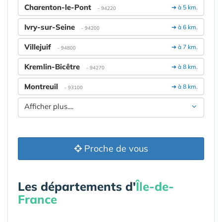
Charenton-le-Pont
➔ à 5 km.
- 94220
Ivry-sur-Seine
➔ à 6 km.
- 94200
Villejuif
➔ à 7 km.
- 94800
Kremlin-Bicêtre
➔ à 8 km.
- 94270
Montreuil
➔ à 8 km.
- 93100
Afficher plus....
Proche de vous
Les départements d'
Île-de-
France