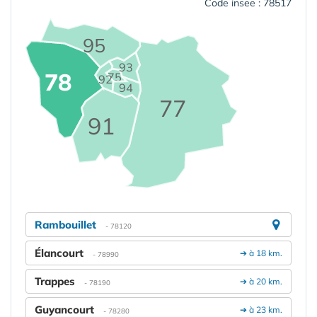
Code insee : 78517
95
93
78
75
92
94
77
91
Rambouillet
- 78120
Élancourt
➔ à 18 km.
- 78990
Trappes
➔ à 20 km.
- 78190
Guyancourt
➔ à 23 km.
- 78280