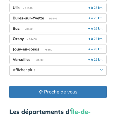
Ulis
➔ à 25 km.
- 91940
Bures-sur-Yvette
➔ à 25 km.
- 91440
Buc
➔ à 26 km.
- 78530
Orsay
➔ à 27 km.
- 91400
Jouy-en-Josas
➔ à 28 km.
- 78350
Versailles
➔ à 29 km.
- 78000
Afficher plus....
Proche de vous
Les départements d'
Île-de-