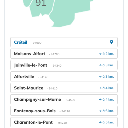
91
Créteil
- 94000
Maisons-Alfort
➔ à 2 km.
- 94700
Joinville-le-Pont
➔ à 3 km.
- 94340
Alfortville
➔ à 3 km.
- 94140
Saint-Maurice
➔ à 4 km.
- 94410
Champigny-sur-Marne
➔ à 4 km.
- 94500
Fontenay-sous-Bois
➔ à 6 km.
- 94120
Charenton-le-Pont
➔ à 5 km.
- 94220