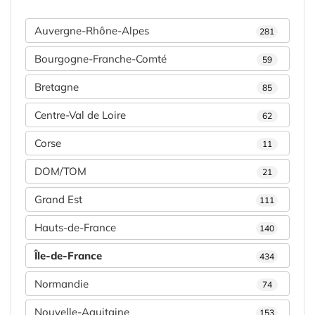
Auvergne-Rhône-Alpes
281
Bourgogne-Franche-Comté
59
Bretagne
85
Centre-Val de Loire
62
Corse
11
DOM/TOM
21
Grand Est
111
Hauts-de-France
140
Île-de-France
434
Normandie
74
Nouvelle-Aquitaine
153