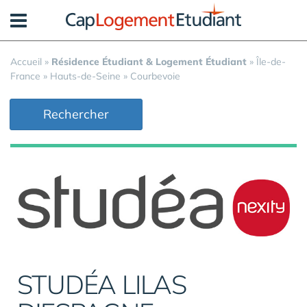
Panneau de gestion des cookies
Accueil
»
Résidence Étudiant & Logement Étudiant
»
Île-de-
France
»
Hauts-de-Seine
»
Courbevoie
Rechercher
STUDÉA LILAS