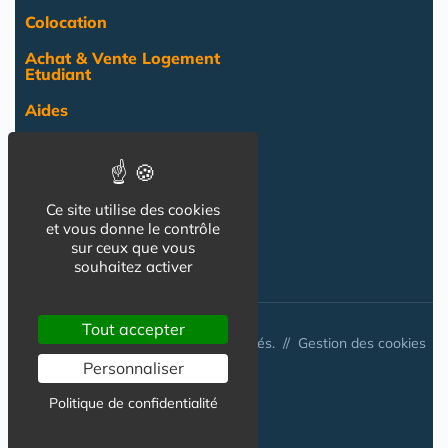
Colocation
Achat & Vente Logement
Etudiant
Aides
Pratique
Actualité
Ce site utilise des cookies
Pro
et vous donne le contrôle
sur ceux que vous
NOS AUTRES SITES :
souhaitez activer
Tout accepter
© Australis 2026 - Tous droits réservés. //
Gestion des cookies
Personnaliser
Politique de confidentialité