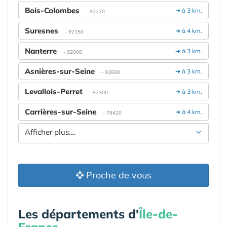
Bois-Colombes
➔ à 3 km.
- 92270
Suresnes
➔ à 4 km.
- 92150
Nanterre
➔ à 3 km.
- 92000
Asnières-sur-Seine
➔ à 3 km.
- 92600
Levallois-Perret
➔ à 3 km.
- 92300
Carrières-sur-Seine
➔ à 4 km.
- 78420
Afficher plus....
Proche de vous
Les départements d'
Île-de-
France