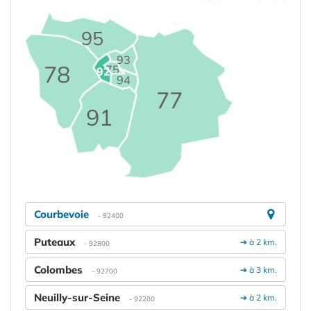
95
93
78
75
92
94
77
91
Courbevoie
- 92400
Puteaux
➔ à 2 km.
- 92800
Colombes
➔ à 3 km.
- 92700
Neuilly-sur-Seine
➔ à 2 km.
- 92200