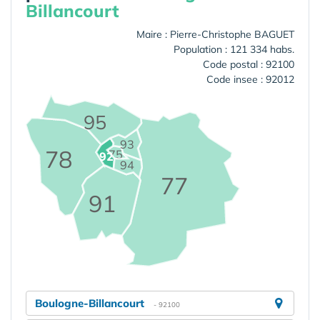
Billancourt
Maire : Pierre-Christophe BAGUET
Population : 121 334 habs.
Code postal : 92100
Code insee : 92012
95
93
78
75
92
94
77
91
Boulogne-Billancourt
- 92100