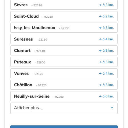
Sèvres
➔ à 3 km.
- 92310
Saint-Cloud
➔ à 2 km.
- 92210
Issy-les-Moulineaux
➔ à 3 km.
- 92130
Suresnes
➔ à 4 km.
- 92150
Clamart
➔ à 5 km.
- 92140
Puteaux
➔ à 5 km.
- 92800
Vanves
➔ à 4 km.
- 92170
Châtillon
➔ à 5 km.
- 92320
Neuilly-sur-Seine
➔ à 6 km.
- 92200
Afficher plus....