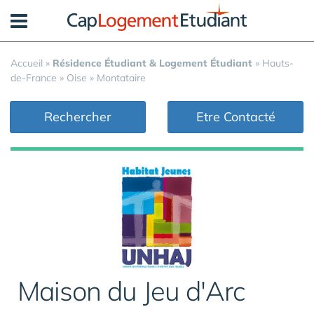
Panneau de gestion des cookies
Accueil
»
Résidence Étudiant & Logement Étudiant
»
Hauts-
de-France
»
Oise
»
Montataire
Rechercher
Etre Contacté
Maison du Jeu d'Arc