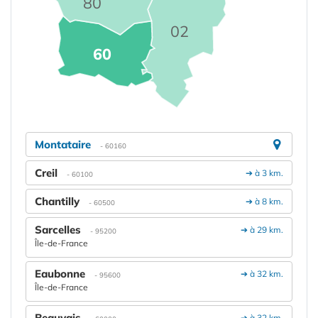
80
02
60
Montataire
- 60160
Creil
➔ à 3 km.
- 60100
Chantilly
➔ à 8 km.
- 60500
Sarcelles
➔ à 29 km.
- 95200
Île-de-France
Eaubonne
➔ à 32 km.
- 95600
Île-de-France
Beauvais
➔ à 32 km.