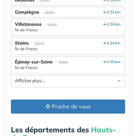
- 60000
Compiègne
➔ à 33 km.
- 60200
Villetaneuse
➔ à 34 km.
- 93430
Île-de-France
Stains
➔ à 34 km.
- 93240
Île-de-France
Épinay-sur-Seine
➔ à 35 km.
- 93800
Île-de-France
Afficher plus....
Proche de vous
Les départements des
Hauts-