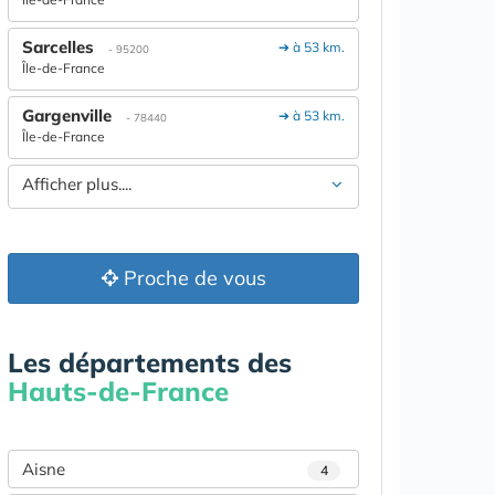
Sarcelles
➔ à 53 km.
- 95200
Île-de-France
Gargenville
➔ à 53 km.
- 78440
Île-de-France
Afficher plus....
Proche de vous
Les départements des
Hauts-de-France
Aisne
4