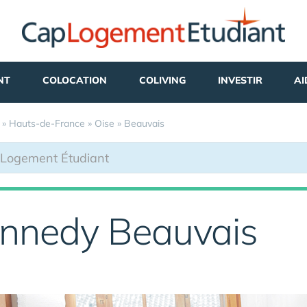
NT
COLOCATION
COLIVING
INVESTIR
AI
»
Hauts-de-France
»
Oise
»
Beauvais
ennedy Beauvais