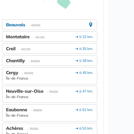
Beauvais
- 60000
Montataire
➔ à 32 km.
- 60160
Creil
➔ à 35 km.
- 60100
Chantilly
➔ à 39 km.
- 60500
Cergy
➔ à 45 km.
- 95000
Île-de-France
Neuville-sur-Oise
➔ à 47 km.
- 95000
Île-de-France
Eaubonne
➔ à 52 km.
- 95600
Île-de-France
Achères
➔ à 53 km.
- 78260
Île-de-France