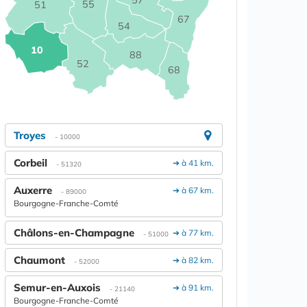
57
55
51
67
54
10
88
52
68
Troyes
- 10000
Corbeil
➔ à 41 km.
- 51320
Auxerre
➔ à 67 km.
- 89000
Bourgogne-Franche-Comté
Châlons-en-Champagne
➔ à 77 km.
- 51000
Chaumont
➔ à 82 km.
- 52000
Semur-en-Auxois
➔ à 91 km.
- 21140
Bourgogne-Franche-Comté