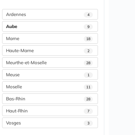
Ardennes
4
Aube
9
Marne
18
Haute-Marne
2
Meurthe-et-Moselle
28
Meuse
1
Moselle
11
Bas-Rhin
28
Haut-Rhin
7
Vosges
3