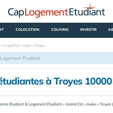
NT
COLOCATION
COLIVING
INVESTIR
AI
»
Grand Est
»
Aube
»
Troyes
étudiantes à Troyes 10000
ence Étudiant & Logement Étudiant
»
Grand Est
»
Aube
»
Troyes 