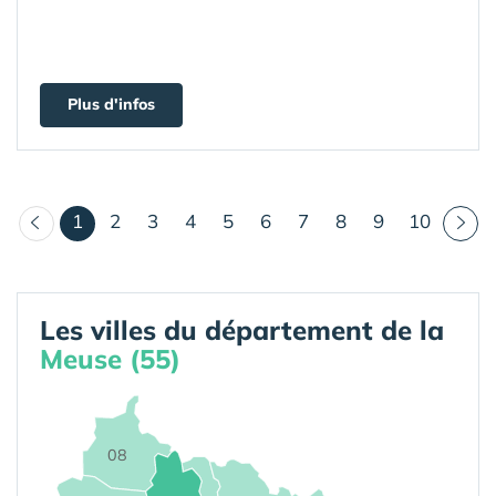
Plus d'infos
(courant)
1
2
3
4
5
6
7
8
9
10
Les villes du département de la
Meuse (55)
08