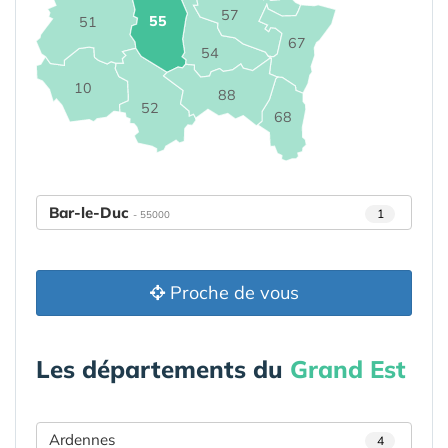
57
55
51
67
54
10
88
52
68
Bar-le-Duc
1
- 55000
Proche de vous
Les départements du
Grand Est
Ardennes
4