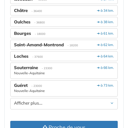
Châtre
➔ à 34 km.
- 36400
Oulches
➔ à 38 km.
- 36800
Bourges
➔ à 61 km.
- 18000
Saint-Amand-Montrond
➔ à 62 km.
- 18200
Loches
➔ à 64 km.
- 37600
Souterraine
➔ à 66 km.
- 23300
Nouvelle-Aquitaine
Guéret
➔ à 73 km.
- 23000
Nouvelle-Aquitaine
Afficher plus....
Proche de vous