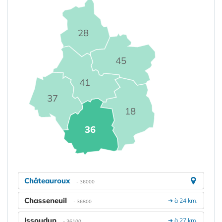
28
45
41
37
18
36
Châteauroux
- 36000
Chasseneuil
➔ à 24 km.
- 36800
Issoudun
➔ à 27 km.
- 36100