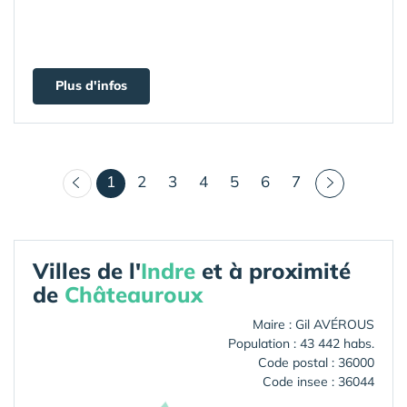
Plus d'infos
(courant)
1
2
3
4
5
6
7
Villes de l'
Indre
et à proximité
de
Châteauroux
Maire : Gil AVÉROUS
Population : 43 442 habs.
Code postal : 36000
Code insee : 36044