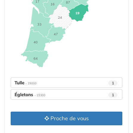
17
87
16
19
24
33
47
40
64
Tulle
1
- 19000
Égletons
1
- 19300
Proche de vous