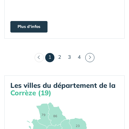
Plus d'infos
(courant)
1
2
3
4
Les villes du département de la
Corrèze (19)
79
86
23