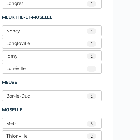
Langres
1
MEURTHE-ET-MOSELLE
Nancy
1
Longlaville
1
Jarny
1
Lunéville
1
MEUSE
Bar-le-Duc
1
MOSELLE
Metz
3
Thionville
2