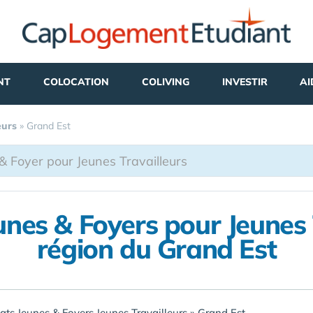
NT
COLOCATION
COLIVING
INVESTIR
AI
eurs
»
Grand Est
unes & Foyers pour Jeunes 
région du Grand Est
ats Jeunes & Foyers Jeunes Travailleurs
»
Grand Est