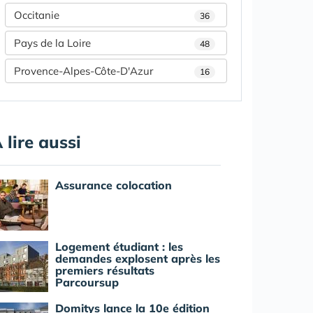
Occitanie
36
Pays de la Loire
48
Provence-Alpes-Côte-D'Azur
16
 lire aussi
Assurance colocation
Logement étudiant : les
demandes explosent après les
premiers résultats
Parcoursup
Domitys lance la 10e édition