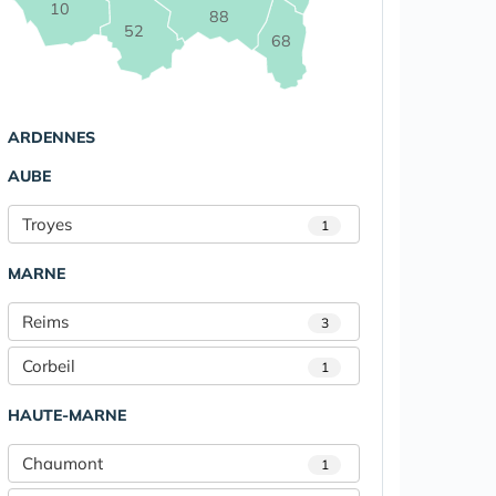
10
88
52
68
ARDENNES
AUBE
Troyes
1
MARNE
Reims
3
Corbeil
1
HAUTE-MARNE
Chaumont
1