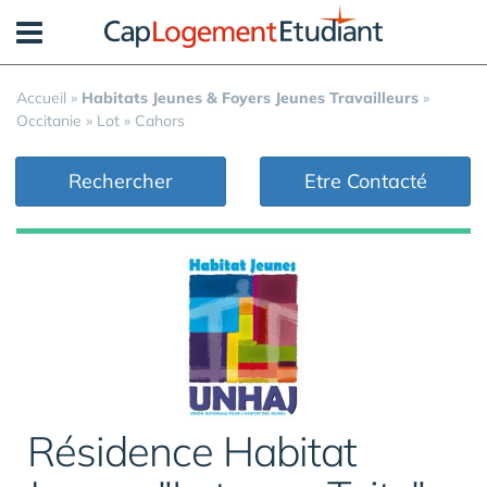
Panneau de gestion des cookies
Accueil
»
Habitats Jeunes & Foyers Jeunes Travailleurs
»
Occitanie
»
Lot
»
Cahors
Rechercher
Etre Contacté
Résidence Habitat