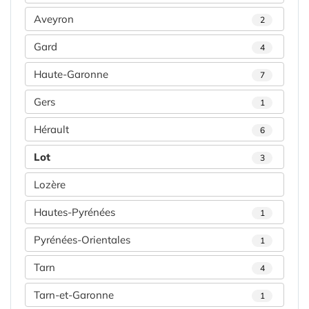
Aveyron
2
Gard
4
Haute-Garonne
7
Gers
1
Hérault
6
Lot
3
Lozère
Hautes-Pyrénées
1
Pyrénées-Orientales
1
Tarn
4
Tarn-et-Garonne
1