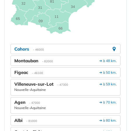
81
32
34
31
11
65
09
66
Cahors
- 46000
Montauban
➔ à 48 km.
- 82000
Figeac
➔ à 50 km.
- 46100
Villeneuve-sur-Lot
➔ à 59 km.
- 47300
Nouvelle-Aquitaine
Agen
➔ à 70 km.
- 47000
Nouvelle-Aquitaine
Albi
➔ à 80 km.
- 81000