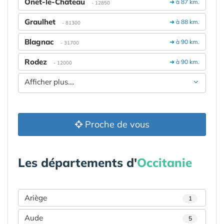
Onet-le-Château
➔ à 87 km.
- 12850
Graulhet
➔ à 88 km.
- 81300
Blagnac
➔ à 90 km.
- 31700
Rodez
➔ à 90 km.
- 12000
Afficher plus....
Proche de vous
Les départements d'
Occitanie
Ariège
1
Aude
5