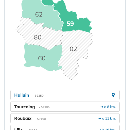
62
59
80
02
60
Halluin
- 59250
Tourcoing
➔ à 8 km.
- 59200
Roubaix
➔ à 11 km.
- 59100
Lille
➔ à 18 km.