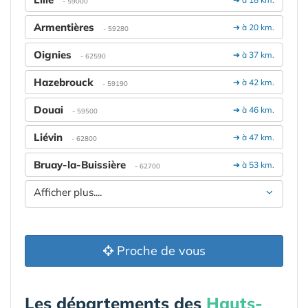
- 59000
Armentières
➔ à 20 km.
- 59280
Oignies
➔ à 37 km.
- 62590
Hazebrouck
➔ à 42 km.
- 59190
Douai
➔ à 46 km.
- 59500
Liévin
➔ à 47 km.
- 62800
Bruay-la-Buissière
➔ à 53 km.
- 62700
Afficher plus....
Proche de vous
Les départements des
Hauts-