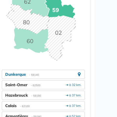
62
59
80
02
60
Dunkerque
- 59140
Saint-Omer
➔ à 32 km.
- 62500
Hazebrouck
➔ à 37 km.
- 59190
Calais
➔ à 37 km.
- 62100
Armentières
➔ à 52 km.
- 59280