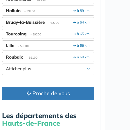
Halluin
➔ à 59 km.
- 59250
Bruay-la-Buissière
➔ à 64 km.
- 62700
Tourcoing
➔ à 65 km.
- 59200
Lille
➔ à 65 km.
- 59000
Roubaix
➔ à 68 km.
- 59100
Afficher plus....
Proche de vous
Les départements des
Hauts-de-France