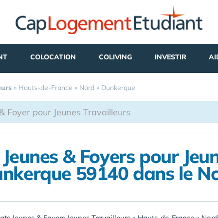
NT
COLOCATION
COLIVING
INVESTIR
AI
eurs
»
Hauts-de-France
»
Nord
»
Dunkerque
 Jeunes & Foyers pour Jeun
nkerque 59140 dans le N
ats Jeunes & Foyers Jeunes Travailleurs
»
Hauts-de-France
»
Nord