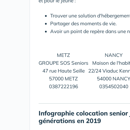
et pour le Jeune :
Trouver une solution d'hébergement
Partager des moments de vie.
Avoir un point de repère dans une no
METZ
NANCY
GROUPE SOS Seniors
Maison de l'habi
47 rue Haute Seille
22/24 Viaduc Ken
57000 METZ
54000 NANC
0387222196
0354502040
Infographie colocation senior 
générations en 2019