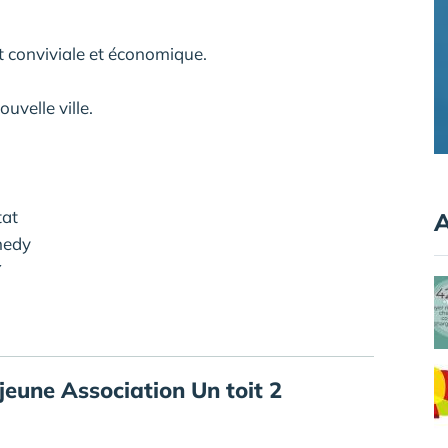
 conviviale et économique.
uvelle ville.
tat
A
nedy
Y
jeune Association Un toit 2