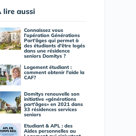
 lire aussi
Connaissez vous
l'opération Générations
Part'âges qui permet à
des étudiants d'être logés
dans une résidence
seniors Domitys ?
Logement étudiant :
comment obtenir l'aide la
CAF?
Domitys renouvelle son
initiative «générations
part'âges» en 2021 dans
33 résidences services
seniors
Etudiant & APL : des
Aides personnelles au