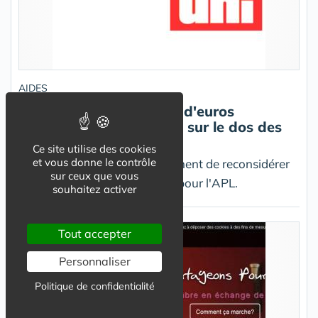
AIDES
Logement : 400 millions d'euros
d'économies envisagées sur le dos des
étudiants
Ce site utilise des cookies
et vous donne le contrôle
L'UNI demande au gouvernement de reconsidérer
sur ceux que vous
les modifications envisagées pour l'APL.
souhaitez activer
Tout accepter
Personnaliser
Politique de confidentialité