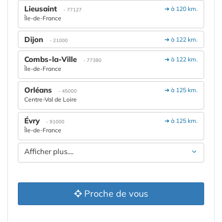
Lieusaint
➔ à 120 km.
- 77127
Île-de-France
Dijon
➔ à 122 km.
- 21000
Combs-la-Ville
➔ à 122 km.
- 77380
Île-de-France
Orléans
➔ à 125 km.
- 45000
Centre-Val de Loire
Évry
➔ à 125 km.
- 91000
Île-de-France
Afficher plus....
Proche de vous