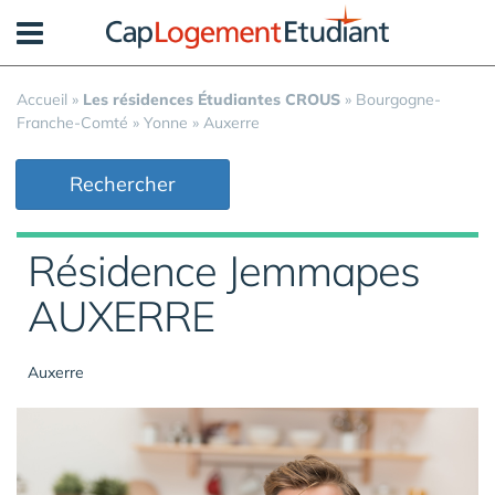
Panneau de gestion des cookies
Accueil
»
Les résidences Étudiantes CROUS
»
Bourgogne-
Franche-Comté
»
Yonne
»
Auxerre
Rechercher
Résidence Jemmapes
AUXERRE
Auxerre