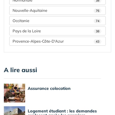
Normandie
38
Nouvelle-Aquitaine
76
Occitanie
74
Pays de la Loire
38
Provence-Alpes-Côte-D'Azur
43
A lire aussi
Assurance colocation
Logement étudiant : les demandes