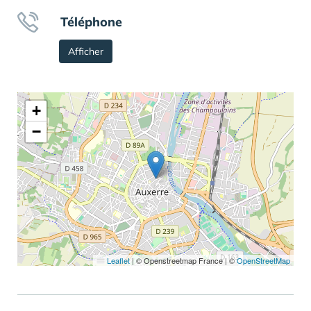
Téléphone
Afficher
+
−
Leaflet
|
© Openstreetmap France | ©
OpenStreetMap