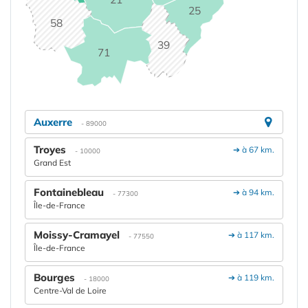
25
58
39
71
Auxerre
- 89000
Troyes
➔ à 67 km.
- 10000
Grand Est
Fontainebleau
➔ à 94 km.
- 77300
Île-de-France
Moissy-Cramayel
➔ à 117 km.
- 77550
Île-de-France
Bourges
➔ à 119 km.
- 18000
Centre-Val de Loire