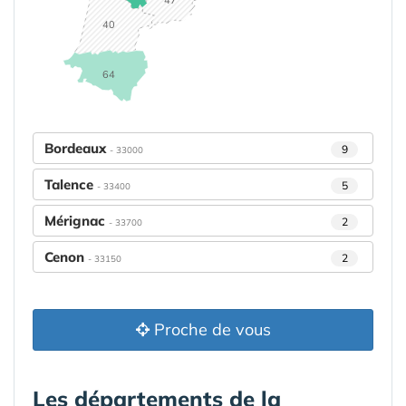
40
64
Bordeaux
9
- 33000
Talence
5
- 33400
Mérignac
2
- 33700
Cenon
2
- 33150
Proche de vous
Les départements de la