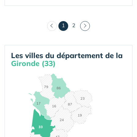
(courant)
1
2
Les villes du département de la
Gironde (33)
79
86
23
17
87
16
19
24
33
47