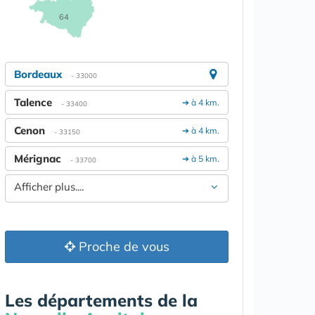
64
Bordeaux
- 33000
Talence
➔ à 4 km.
- 33400
Cenon
➔ à 4 km.
- 33150
Mérignac
➔ à 5 km.
- 33700
Afficher plus....
Proche de vous
Les départements de la