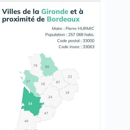
Villes de la
Gironde
et à
proximité de
Bordeaux
Maire : Pierre HURMIC
Population : 257 068 habs.
Code postal : 33000
Code insee : 33063
79
86
23
17
87
16
19
24
33
47
40