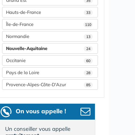
Grand Est
35
Hauts-de-France
33
Île-de-France
110
Normandie
13
Nouvelle-Aquitaine
24
Occitanie
60
Pays de la Loire
28
Provence-Alpes-Côte-D'Azur
85
On vous appelle !
Un conseiller vous appelle