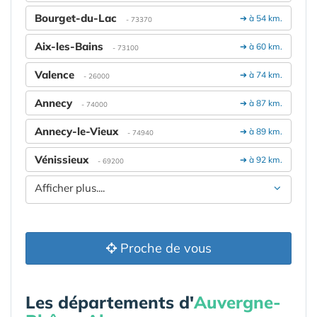
Bourget-du-Lac
➔ à 54 km.
- 73370
Aix-les-Bains
➔ à 60 km.
- 73100
Valence
➔ à 74 km.
- 26000
Annecy
➔ à 87 km.
- 74000
Annecy-le-Vieux
➔ à 89 km.
- 74940
Vénissieux
➔ à 92 km.
- 69200
Afficher plus....
Proche de vous
Les départements d'
Auvergne-