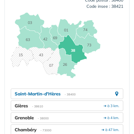
Code insee : 38421
03
74
01
69
42
63
73
38
15
43
26
07
Saint-Martin-d'Hères
- 38400
Gières
➔ à 3 km.
- 38610
Grenoble
➔ à 4 km.
- 38000
Chambéry
➔ à 47 km.
- 73000