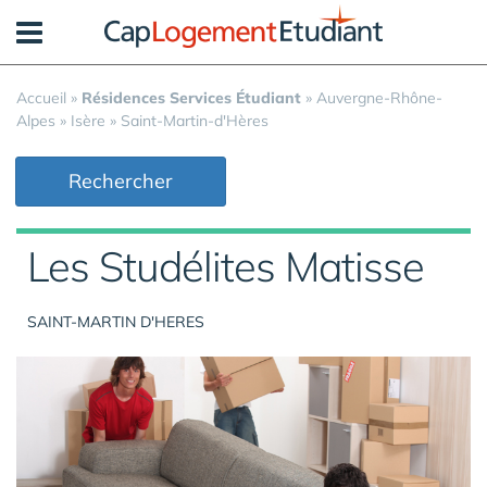
Panneau de gestion des cookies
Accueil
»
Résidences Services Étudiant
»
Auvergne-Rhône-
Alpes
»
Isère
»
Saint-Martin-d'Hères
Rechercher
Les Studélites Matisse
SAINT-MARTIN D'HERES