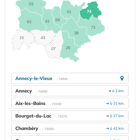
03
74
01
69
42
63
73
38
15
43
26
07
Annecy-le-Vieux
- 74940
Annecy
➔ à 2 km.
- 74000
Aix-les-Bains
➔ à 31 km.
- 73100
Bourget-du-Lac
➔ à 37 km.
- 73370
Chambéry
➔ à 42 km.
- 73000