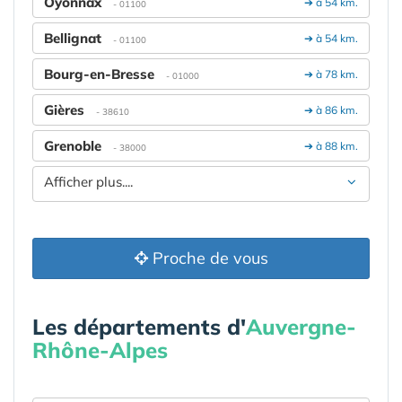
Oyonnax
➔ à 54 km.
- 01100
Bellignat
➔ à 54 km.
- 01100
Bourg-en-Bresse
➔ à 78 km.
- 01000
Gières
➔ à 86 km.
- 38610
Grenoble
➔ à 88 km.
- 38000
Afficher plus....
Proche de vous
Les départements d'
Auvergne-
Rhône-Alpes