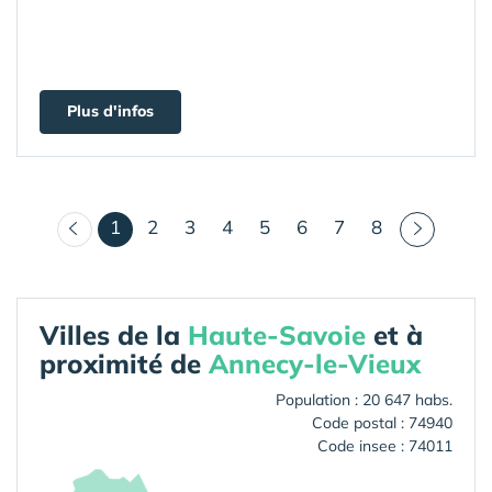
Plus d'infos
(courant)
1
2
3
4
5
6
7
8
Villes de la
Haute-Savoie
et à
proximité de
Annecy-le-Vieux
Population : 20 647 habs.
Code postal : 74940
Code insee : 74011