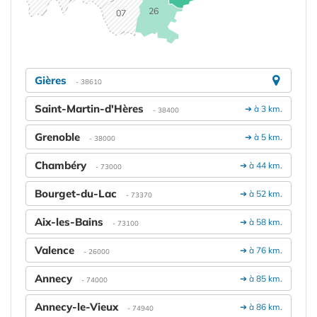
26
07
Gières
- 38610
Saint-Martin-d'Hères
➔ à 3 km.
- 38400
Grenoble
➔ à 5 km.
- 38000
Chambéry
➔ à 44 km.
- 73000
Bourget-du-Lac
➔ à 52 km.
- 73370
Aix-les-Bains
➔ à 58 km.
- 73100
Valence
➔ à 76 km.
- 26000
Annecy
➔ à 85 km.
- 74000
Annecy-le-Vieux
➔ à 86 km.
- 74940