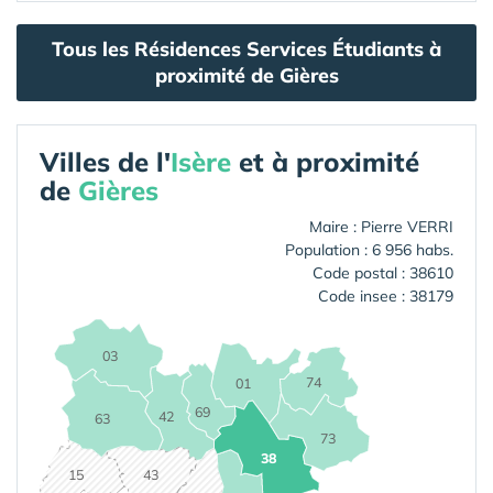
Tous les Résidences Services Étudiants à
proximité de Gières
Villes de l'
Isère
et à proximité
de
Gières
Maire : Pierre VERRI
Population : 6 956 habs.
Code postal : 38610
Code insee : 38179
03
74
01
69
42
63
73
38
15
43