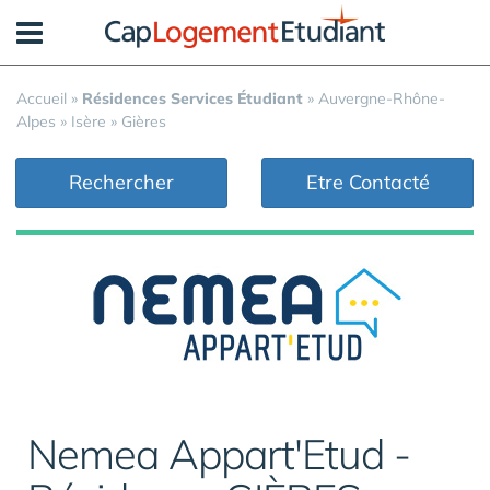
Panneau de gestion des cookies
Accueil
»
Résidences Services Étudiant
»
Auvergne-Rhône-
Alpes
»
Isère
»
Gières
Rechercher
Etre Contacté
Nemea Appart'Etud -