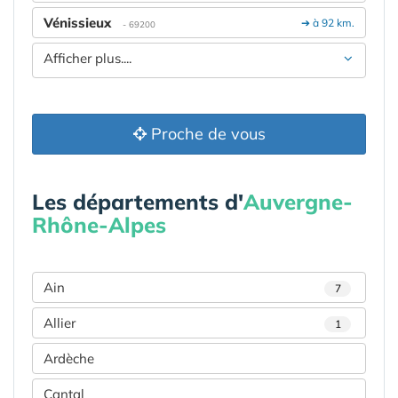
Vénissieux
➔ à 92 km.
- 69200
Afficher plus....
Proche de vous
Les départements d'
Auvergne-
Rhône-Alpes
Ain
7
Allier
1
Ardèche
Cantal