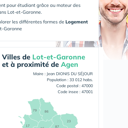
nt pour étudiant grâce au moteur des
ans Lot-et-Garonne.
orer les différentes formes de
Logement
et-Garonne
Villes de
Lot-et-Garonne
et à proximité de
Agen
Maire : Jean DIONIS DU SÉJOUR
Population : 33 012 habs.
Code postal : 47000
Code insee : 47001
79
86
23
17
87