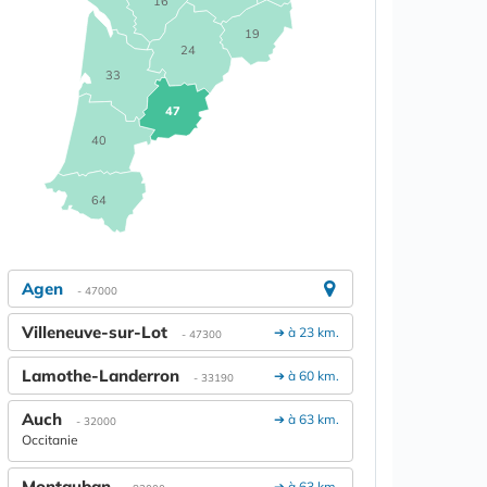
16
19
24
33
47
40
64
Agen
- 47000
Villeneuve-sur-Lot
➔ à 23 km.
- 47300
Lamothe-Landerron
➔ à 60 km.
- 33190
Auch
➔ à 63 km.
- 32000
Occitanie
Montauban
➔ à 63 km.