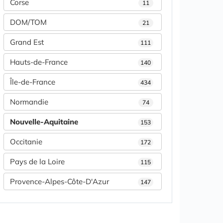
Corse
11
DOM/TOM
21
Grand Est
111
Hauts-de-France
140
Île-de-France
434
Normandie
74
Nouvelle-Aquitaine
153
Occitanie
172
Pays de la Loire
115
Provence-Alpes-Côte-D'Azur
147