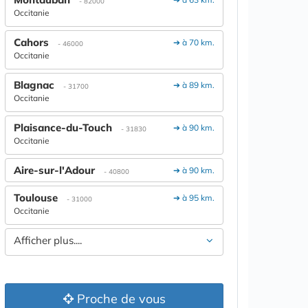
- 82000
Occitanie
Cahors
➔ à 70 km.
- 46000
Occitanie
Blagnac
➔ à 89 km.
- 31700
Occitanie
Plaisance-du-Touch
➔ à 90 km.
- 31830
Occitanie
Aire-sur-l'Adour
➔ à 90 km.
- 40800
Toulouse
➔ à 95 km.
- 31000
Occitanie
Afficher plus....
Proche de vous