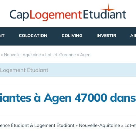
NT
COLOCATION
COLIVING
INVESTIR
AI
»
Nouvelle-Aquitaine
»
Lot-et-Garonne
»
Agen
diantes à Agen 47000 dans
ence Étudiant & Logement Étudiant
»
Nouvelle-Aquitaine
»
Lot-