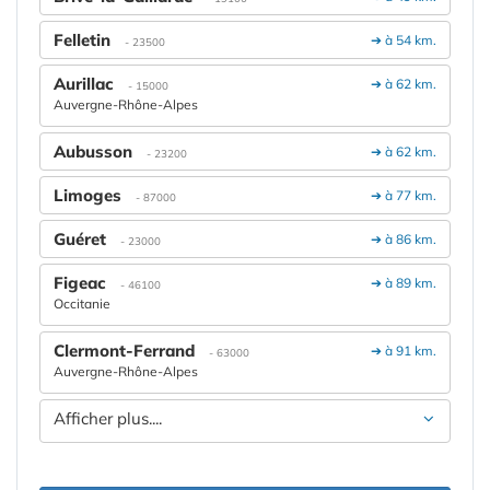
Felletin
➔ à 54 km.
- 23500
Aurillac
➔ à 62 km.
- 15000
Auvergne-Rhône-Alpes
Aubusson
➔ à 62 km.
- 23200
Limoges
➔ à 77 km.
- 87000
Guéret
➔ à 86 km.
- 23000
Figeac
➔ à 89 km.
- 46100
Occitanie
Clermont-Ferrand
➔ à 91 km.
- 63000
Auvergne-Rhône-Alpes
Afficher plus....