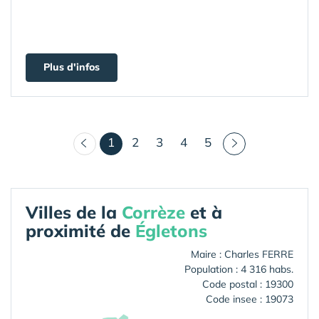
Plus d'infos
(courant)
1
2
3
4
5
Villes de la
Corrèze
et à
proximité de
Égletons
Maire : Charles FERRE
Population : 4 316 habs.
Code postal : 19300
Code insee : 19073