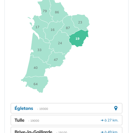
79
86
23
17
87
16
19
24
33
47
40
64
Égletons
- 19300
Tulle
➔ à 27 km.
- 19000
Brive-la-Gaillarde
➔ à 49 km.
- 19100