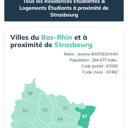
Tous les Résidences Étudiantes &
Logements Étudiants à proximité de
Strasbourg
Villes du
Bas-Rhin
et à
proximité de
Strasbourg
Maire : Jeanne BARSEGHIAN
Population : 284 677 habs.
Code postal : 67000
Code insee : 67482
08
57
55
51
67
54