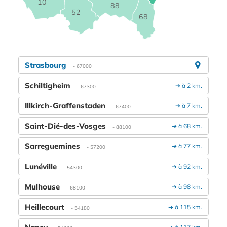
10
88
52
68
Strasbourg
- 67000
Schiltigheim
➔ à 2 km.
- 67300
Illkirch-Graffenstaden
➔ à 7 km.
- 67400
Saint-Dié-des-Vosges
➔ à 68 km.
- 88100
Sarreguemines
➔ à 77 km.
- 57200
Lunéville
➔ à 92 km.
- 54300
Mulhouse
➔ à 98 km.
- 68100
Heillecourt
➔ à 115 km.
- 54180