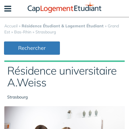
Panneau de gestion des cookies
Accueil
»
Résidence Étudiant & Logement Étudiant
»
Grand
Est
»
Bas-Rhin
»
Strasbourg
Rechercher
Résidence universitaire
A.Weiss
Strasbourg