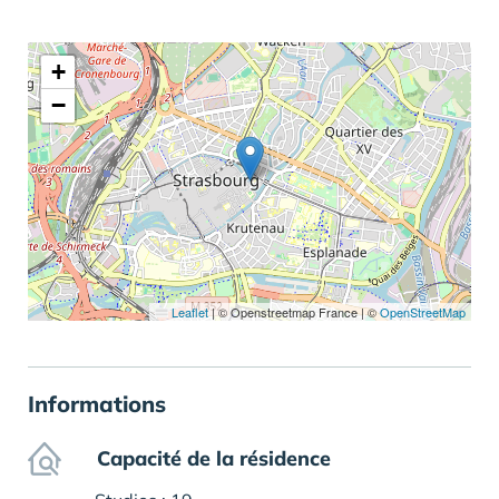
+
−
Leaflet
|
© Openstreetmap France | ©
OpenStreetMap
Informations
Capacité de la résidence