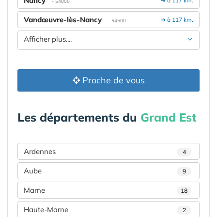
Nancy
➔ à 117 km.
- 54000
Vandœuvre-lès-Nancy
➔ à 117 km.
- 54500
Afficher plus....
Proche de vous
Les départements du
Grand Est
Ardennes
4
Aube
9
Marne
18
Haute-Marne
2