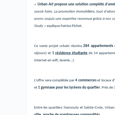
«
Urban Art propose une solution complète d'a
savoir-faire. La promotion immobilière, tout d'abord
avons acquis une expertise reconnue grâce à nos con
Study »
explique Patrice Pichet.
Ce vaste projet urbain réunira
284 appartements 
séjours) et
1
résidence étudiante
de 54 appartemen
Internet en wifi, laverie...).
L'offre sera complétée par
4 commerces
et locaux d
et
1 gymnase pour les lycéens du quartier
. Près de
Entre les quartiers Nansouty et Sainte-Croix, Urban
ville, proche de nombreuses commodités
.