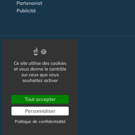
Partenariat
Publicité
Résidence étudiante
Location Etudiant
Ce site utilise des cookies
et vous donne le contrôle
Colocation
sur ceux que vous
souhaitez activer
Achat & Vente Logement
Etudiant
Aides
Tout accepter
Pratique
Personnaliser
Actualité
Politique de confidentialité
Pro