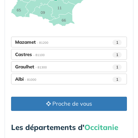
11
65
09
66
Mazamet
1
- 81200
Castres
1
- 81100
Graulhet
1
- 81300
Albi
1
- 81000
Proche de vous
Les départements d'
Occitanie