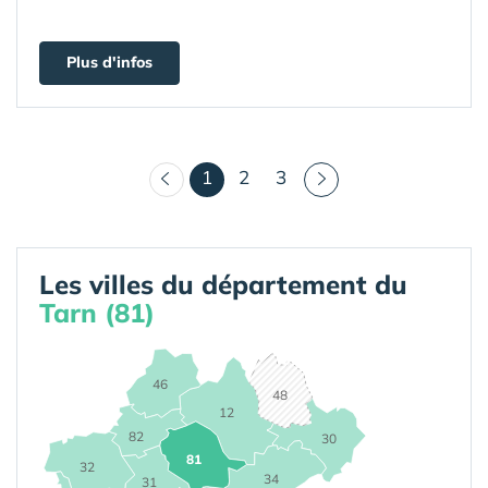
Plus d'infos
(courant)
1
2
3
Les villes du département du
Tarn (81)
46
48
12
82
30
81
32
34
31