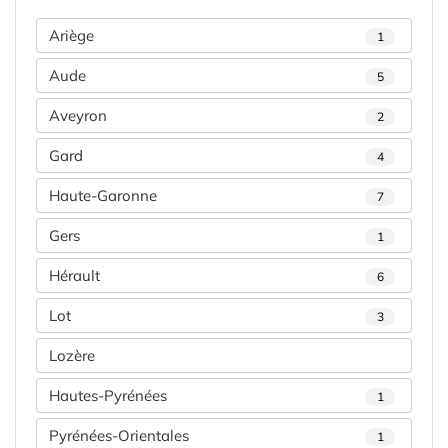
Ariège
1
Aude
5
Aveyron
2
Gard
4
Haute-Garonne
7
Gers
1
Hérault
6
Lot
3
Lozère
Hautes-Pyrénées
1
Pyrénées-Orientales
1