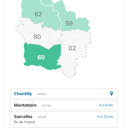
62
59
80
02
60
Chantilly
- 60500
Montataire
➔ à 8 km.
- 60160
Sarcelles
➔ à 22 km.
- 95200
Île-de-France