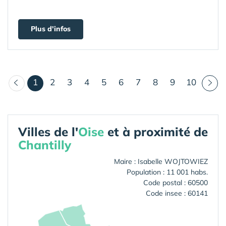
Plus d'infos
(courant)
1
2
3
4
5
6
7
8
9
10
Villes de l'
Oise
et à proximité de
Chantilly
Maire : Isabelle WOJTOWIEZ
Population : 11 001 habs.
Code postal : 60500
Code insee : 60141