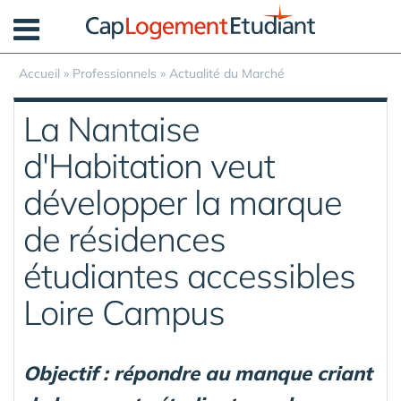
Panneau de gestion des cookies
Accueil
»
Professionnels
»
Actualité du Marché
La Nantaise
d'Habitation veut
développer la marque
de résidences
étudiantes accessibles
Loire Campus
Objectif : répondre au manque criant