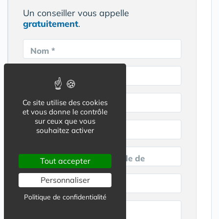
Un conseiller vous appelle
gratuitement
.
Nom *
Prénom *
Ce site utilise des cookies
E-mail *
et vous donne le contrôle
sur ceux que vous
souhaitez activer
Téléphone *
Code postal de votre ville de
Tout accepter
résidence *
Personnaliser
Ville recherchée *
Politique de confidentialité