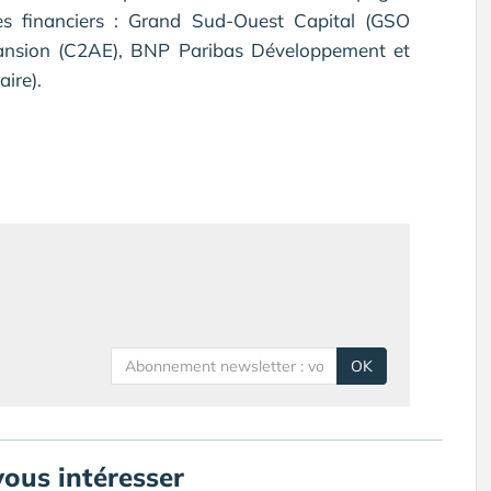
res financiers : Grand Sud-Ouest Capital (GSO
xpansion (C2AE), BNP Paribas Développement et
ire).
OK
vous intéresser