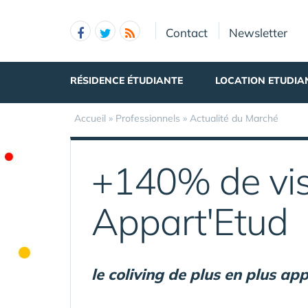
Panneau de gestion des cookies
Contact
Newsletter
RÉSIDENCE ÉTUDIANTE
LOCATION ETUDIA
Accueil
»
Professionnels
»
Actualité du Marché
+140% de visi
Appart'Etud
le coliving de plus en plus ap