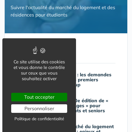
Suivre l'actualité du marché du logement et des
résidences pour étudiants
A lire aussi
Ce site utilise des cookies
et vous donne le contrôle
sur ceux que vous
Logement étudiant : les demandes
souhaitez activer
explosent après les premiers
résultats Parcoursup
Tout accepter
Domitys lance la 10e édition de «
Générations Part'Âges » pour
Personnaliser
rapprocher étudiants et seniors
Politique de confidentialité
L'évolution du marché du logement
étudiant en France : enjeux et