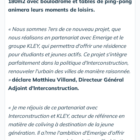
180m2 avec boulodrome et tables de ping-pong
animera leurs moments de loisirs.
«
Nous
sommes
?ers
de
ce
nouveau
projet,
que
nous
réalisons
en
partenariat
avec
Emerige et
le
groupe
KLEY,
qui
permettra
d'offrir
une
résidence
pour
étudiants
et
jeunes
actifs.
Ce projet s'intègre
parfaitement dans la politique d'Interconstruction,
renouveler l'urbain des villes de manière raisonnée.
»
déclare Matthieu Villand, Directeur Général
Adjoint d'Interconstruction.
« Je me réjouis de ce partenariat avec
Interconstruction et KLEY, acteur de référence en
matière de coliving à destination de la jeune
génération. Il a?rme l'ambition d'Emerige d'offrir